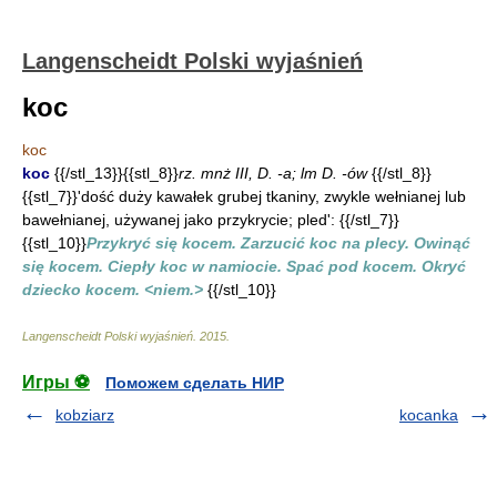
Langenscheidt Polski wyjaśnień
koc
koc
koc
{{/stl_13}}{{stl_8}}
rz. mnż III, D. -a; lm D. -ów
{{/stl_8}}
{{stl_7}}'dość duży kawałek grubej tkaniny, zwykle wełnianej lub
bawełnianej, używanej jako przykrycie; pled': {{/stl_7}}
{{stl_10}}
Przykryć się kocem. Zarzucić koc na plecy. Owinąć
się kocem. Ciepły koc w namiocie. Spać pod kocem. Okryć
dziecko kocem. <niem.>
{{/stl_10}}
Langenscheidt Polski wyjaśnień
.
2015
.
Игры ⚽
Поможем сделать НИР
kobziarz
kocanka