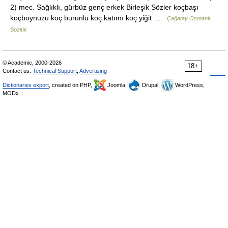
2) mec. Sağlıklı, gürbüz genç erkek Birleşik Sözler koçbaşı
koçboynuzu koç burunlu koç katımı koç yiğit …
Çağatay Osmanlı
Sözlük
© Academic, 2000-2026
18+
Contact us:
Technical Support
,
Advertising
Dictionaries export
, created on PHP,
Joomla,
Drupal,
WordPress,
MODx.