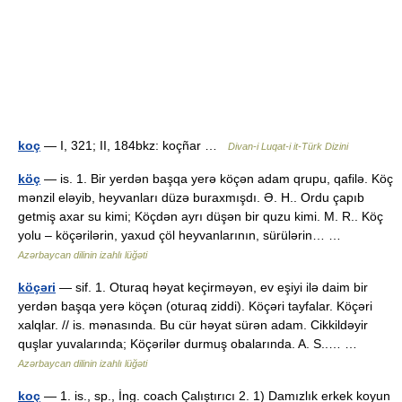
koç
— I, 321; II, 184bkz: koçñar …
Divan-i Luqat-i it-Türk Dizini
köç
— is. 1. Bir yerdən başqa yerə köçən adam qrupu, qafilə. Köç
mənzil eləyib, heyvanları düzə buraxmışdı. Ə. H.. Ordu çapıb
getmiş axar su kimi; Köçdən ayrı düşən bir quzu kimi. M. R.. Köç
yolu – köçərilərin, yaxud çöl heyvanlarının, sürülərin… …
Azərbaycan dilinin izahlı lüğəti
köçəri
— sif. 1. Oturaq həyat keçirməyən, ev eşiyi ilə daim bir
yerdən başqa yerə köçən (oturaq ziddi). Köçəri tayfalar. Köçəri
xalqlar. // is. mənasında. Bu cür həyat sürən adam. Cikkildəyir
quşlar yuvalarında; Köçərilər durmuş obalarında. A. S..… …
Azərbaycan dilinin izahlı lüğəti
koç
— 1. is., sp., İng. coach Çalıştırıcı 2. 1) Damızlık erkek koyun