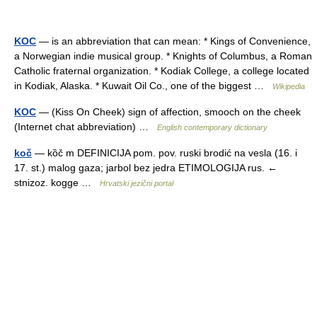
KOC
— is an abbreviation that can mean: * Kings of Convenience,
a Norwegian indie musical group. * Knights of Columbus, a Roman
Catholic fraternal organization. * Kodiak College, a college located
in Kodiak, Alaska. * Kuwait Oil Co., one of the biggest …
Wikipedia
KOC
— (Kiss On Cheek) sign of affection, smooch on the cheek
(Internet chat abbreviation) …
English contemporary dictionary
koč
— kȍč m DEFINICIJA pom. pov. ruski brodić na vesla (16. i
17. st.) malog gaza; jarbol bez jedra ETIMOLOGIJA rus. ←
stnizoz. kogge …
Hrvatski jezični portal