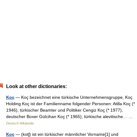
Look at other dictionaries:
Koc
— Koç bezeichnet eine türkische Unternehmensgruppe, Koç
Holding Koç ist der Familienname folgender Personen: Atilla Koç (*
1946), türkischer Beamter und Politiker Cengiz Koç (* 1977),
deutscher Boxer Gülcihan Koç (* 1965), türkische alevitische… …
Deutsch Wikipedia
Koç
— (kotʃ) ist ein türkischer männlicher Vorname[1] und